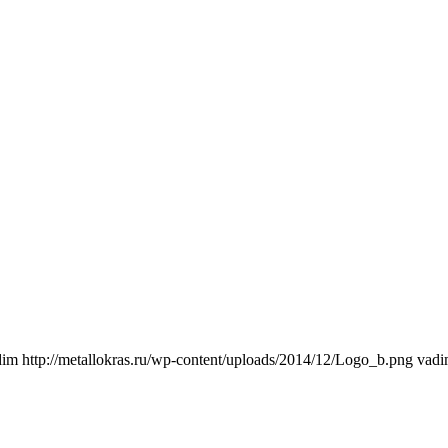
dim
http://metallokras.ru/wp-content/uploads/2014/12/Logo_b.png
vad