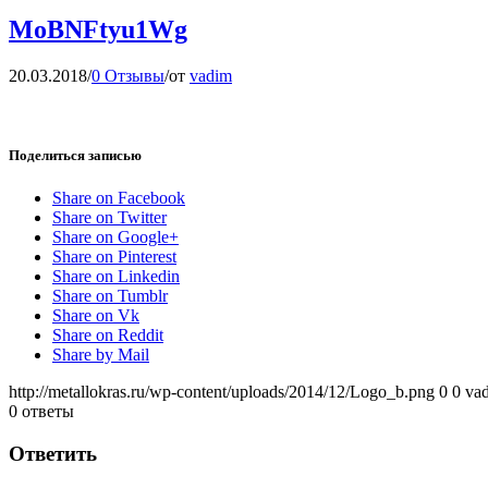
MoBNFtyu1Wg
20.03.2018
/
0 Отзывы
/
от
vadim
Поделиться записью
Share on Facebook
Share on Twitter
Share on Google+
Share on Pinterest
Share on Linkedin
Share on Tumblr
Share on Vk
Share on Reddit
Share by Mail
http://metallokras.ru/wp-content/uploads/2014/12/Logo_b.png
0
0
va
0
ответы
Ответить