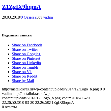
Z1ZgIX9hqmA
20.03.2018
/
0 Отзывы
/
от
vadim
Поделиться записью
Share on Facebook
Share on Twitter
Share on Google+
Share on Pinterest
Share on Linkedin
Share on Tumblr
Share on Vk
Share on Reddit
Share by Mail
http://metallokras.ru/wp-content/uploads/2014/12/Logo_b.png
0
0
vadim
http://metallokras.ru/wp-
content/uploads/2014/12/Logo_b.png
vadim
2018-03-20
22:26:50
2018-03-20 22:26:50
Z1ZgIX9hqmA
0
ответы