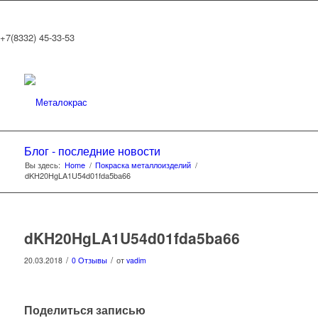
+7(8332) 45-33-53
Блог - последние новости
Вы здесь:
Home
/
Покраска металлоизделий
/
dKH20HgLA1U54d01fda5ba66
dKH20HgLA1U54d01fda5ba66
/
/
20.03.2018
0 Отзывы
от
vadim
Поделиться записью