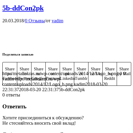
5b-ddCon2pk
20.03.2018
/
0 Отзывы
/
от
vadim
Поделиться записью
Share
Share
Share
Share
Share
Share
Share
Share
Share
http://metallokras.ru/wp-content/uploads/2014/12/Logo_b.png
0
0
on
on
on
on
on
on
on Vk
on
by Mail
vadim
Facebook
http://metallokras.ru/wp-
Twitter
Google+
Pinterest
Linkedin
Tumblr
Reddit
content/uploads/2014/12/Logo_b.png
vadim
2018-03-20
22:31:37
2018-03-20 22:31:37
5b-ddCon2pk
0
ответы
Ответить
Хотите присоединиться к обсуждению?
Не стесняйтесь вносить свой вклад!