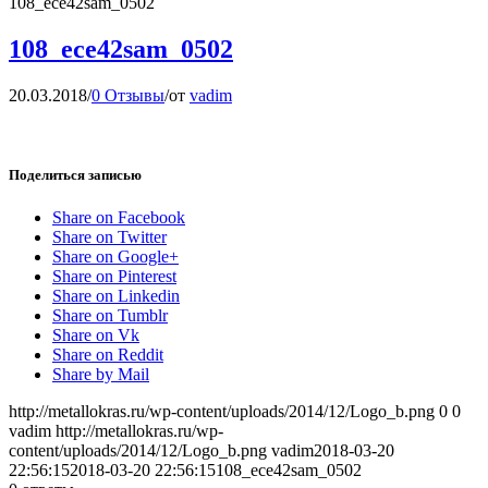
108_ece42sam_0502
108_ece42sam_0502
20.03.2018
/
0 Отзывы
/
от
vadim
Поделиться записью
Share on Facebook
Share on Twitter
Share on Google+
Share on Pinterest
Share on Linkedin
Share on Tumblr
Share on Vk
Share on Reddit
Share by Mail
http://metallokras.ru/wp-content/uploads/2014/12/Logo_b.png
0
0
vadim
http://metallokras.ru/wp-
content/uploads/2014/12/Logo_b.png
vadim
2018-03-20
22:56:15
2018-03-20 22:56:15
108_ece42sam_0502