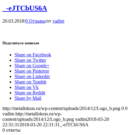
_-eJTCbUS6A
20.03.2018
/
0 Отзывы
/
от
vadim
Поделиться записью
Share on Facebook
Share on Twitter
Share on Google+
Share on Pinterest
Share on Linkedin
Share on Tumblr
Share on Vk
Share on Reddit
Share by Mail
http://metallokras.ru/wp-content/uploads/2014/12/Logo_b.png
0
0
vadim
http://metallokras.ru/wp-
content/uploads/2014/12/Logo_b.png
vadim
2018-03-20
22:31:31
2018-03-20 22:31:31
_-eJTCbUS6A
0
ответы