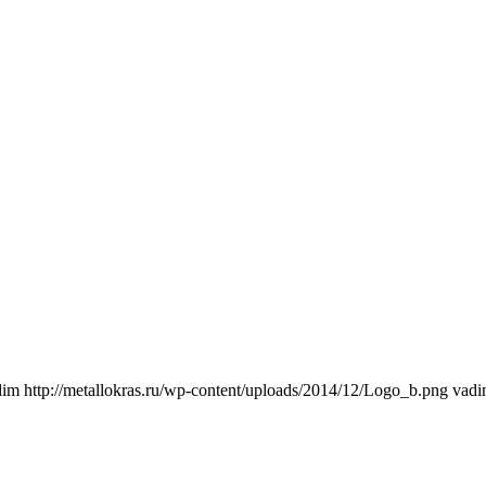
dim
http://metallokras.ru/wp-content/uploads/2014/12/Logo_b.png
vad