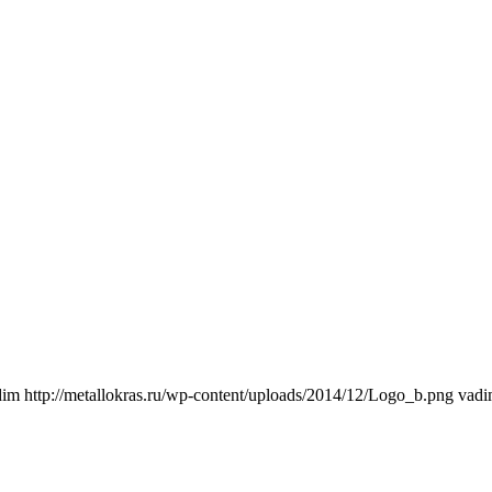
dim
http://metallokras.ru/wp-content/uploads/2014/12/Logo_b.png
vad